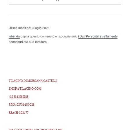
Ultima modifica: 3 luglio 2026
iubenda
ospita questo contenuto e raccoglie solo
i Dati Personali strettamente
necessari
alla sua fornitura.
TILACINO DI MORGANA CASTELLI
SHOP@TILACINO.COM
+39 3342959185
P.IVA: 02734480029
REA: BI-302477