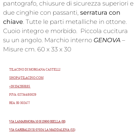
pantografo, chiusure di sicurezza superiori e
due cinghie con passanti,
serratura con
chiave
. Tutte le parti metalliche in ottone.
Cuoio integro e morbido. Piccola cucitura
su un angolo. Marchio interno
GENOVA
–
Misure cm. 60 x 33 x 30
TILACINO DI MORGANA CASTELLI
SHOP@TILACINO.COM
+39 3342959185
P.IVA: 02734480029
REA: BI-302477
VIA LAMARMORA 10 B 13900 BIELLA (BI)
VIA GARIBALDI 31 07024 LA MADDALENA (SS)