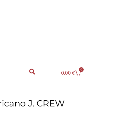
0
0,00
€
ricano J. CREW