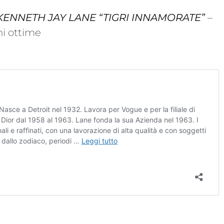
. KENNETH JAY LANE “TIGRI INNAMORATE”
–
ni ottime