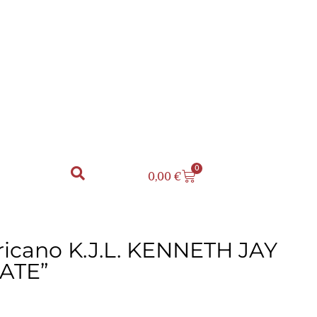
0
0,00
€
ricano K.J.L. KENNETH JAY
ATE”