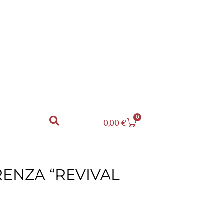
0
0,00
€
ORENZA “REVIVAL