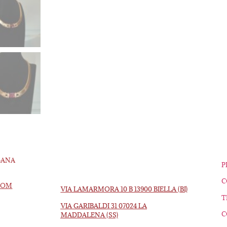
GANA
P
C
COM
VIA LAMARMORA 10 B 13900 BIELLA (BI)
T
VIA GARIBALDI 31 07024 LA
C
MADDALENA (SS)