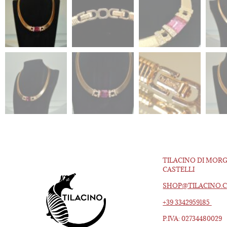
TILACINO DI MOR
CASTELLI
SHOP@TILACINO.
+39 3342959185
P.IVA: 02734480029