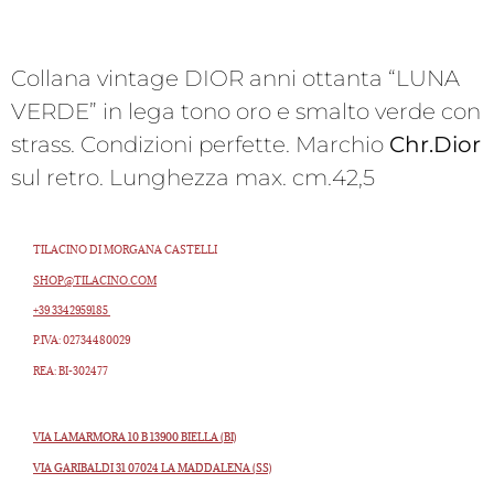
Collana vintage DIOR anni ottanta “LUNA
VERDE” in lega tono oro e smalto verde con
strass. Condizioni perfette. Marchio
Chr.Dior
sul retro. Lunghezza max. cm.42,5
TILACINO DI MORGANA CASTELLI
SHOP@TILACINO.COM
+39 3342959185
P.IVA: 02734480029
REA: BI-302477
VIA LAMARMORA 10 B 13900 BIELLA (BI)
VIA GARIBALDI 31 07024 LA MADDALENA (SS)