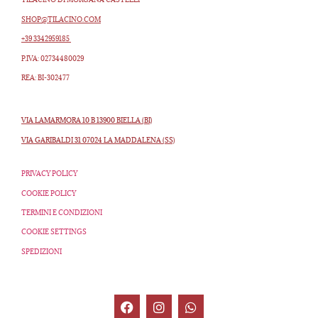
SHOP@TILACINO.COM
+39 3342959185
P.IVA: 02734480029
REA: BI-302477
VIA LAMARMORA 10 B 13900 BIELLA (BI)
VIA GARIBALDI 31 07024 LA MADDALENA (SS)
PRIVACY POLICY
COOKIE POLICY
TERMINI E CONDIZIONI
COOKIE SETTINGS
SPEDIZIONI