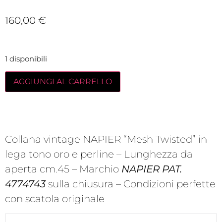
160,00
€
1 disponibili
AGGIUNGI AL CARRELLO
Collana vintage NAPIER “Mesh Twisted” in
lega tono oro e perline – Lunghezza da
aperta cm.45 – Marchio
NAPIER PAT.
4774743
sulla chiusura – Condizioni perfette
con scatola originale