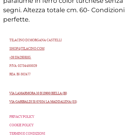
paralume in ferro color turchese senza
segni. Altezza totale cm. 60- Condizioni
perfette.
TILACINO DI MORGANA CASTELLI
SHOP@TILACINO.COM
+39 3342959185
P.IVA: 02734480029
REA: BI-302477
VIA LAMARMORA 10 B 13900 BIELLA (BI)
VIA GARIBALDI 31 07024 LA MADDALENA (SS)
PRIVACY POLICY
COOKIE POLICY
TERMINI E CONDIZIONI