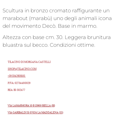
Scultura in bronzo cromato raffigurante un
marabout (marabù) uno degli animali icona
del movimento Decò. Base in marmo.
Altezza con base cm. 30. Leggera brunitura
bluastra sul becco. Condizioni ottime.
TILACINO DI MORGANA CASTELLI
SHOP@TILACINO.COM
+39 3342959185
P.IVA: 02734480029
REA: BI-302477
VIA LAMARMORA 10 B 13900 BIELLA (BI)
VIA GARIBALDI 31 07024 LA MADDALENA (SS)