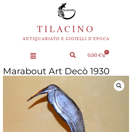
TILACINO
ANTIQUARIATO E GIOIELLI D’EPOCA
0
0,00
€
Marabout Art Decò 1930