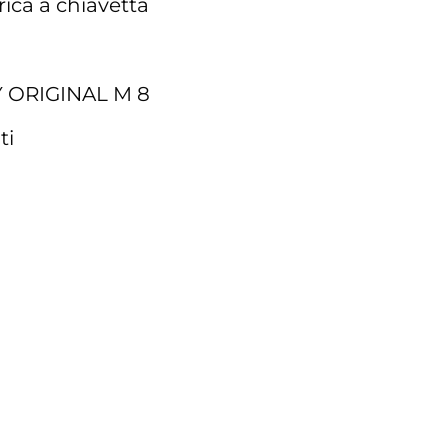
ica a chiavetta
Y ORIGINAL M 8
ti