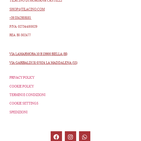
TILACINO DI MORGANA CASTELLI
SHOP@TILACINO.COM
+39 3342959185
P.IVA: 02734480029
REA: BI-302477
VIA LAMARMORA 10 B 13900 BIELLA (BI)
VIA GARIBALDI 31 07024 LA MADDALENA (SS)
PRIVACY POLICY
COOKIE POLICY
TERMINI E CONDIZIONI
COOKIE SETTINGS
SPEDIZIONI