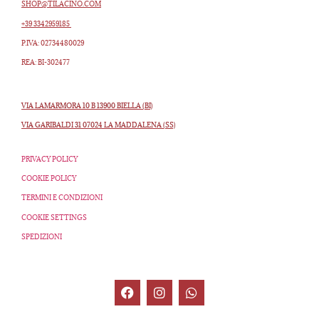
SHOP@TILACINO.COM
+39 3342959185
P.IVA: 02734480029
REA: BI-302477
VIA LAMARMORA 10 B 13900 BIELLA (BI)
VIA GARIBALDI 31 07024 LA MADDALENA (SS)
PRIVACY POLICY
COOKIE POLICY
TERMINI E CONDIZIONI
COOKIE SETTINGS
SPEDIZIONI