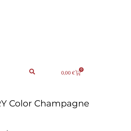
0
0,00
€
RY Color Champagne