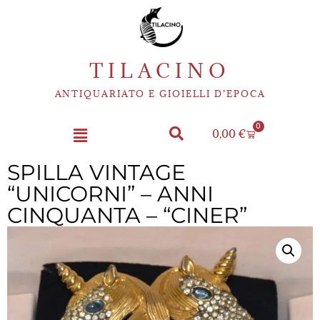
TILACINO
ANTIQUARIATO E GIOIELLI D’EPOCA
0
0,00
€
SPILLA VINTAGE
“UNICORNI” – ANNI
CINQUANTA – “CINER”