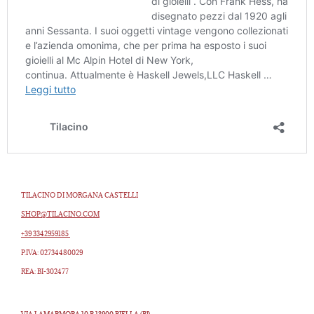
TILACINO DI MORGANA CASTELLI
SHOP@TILACINO.COM
+39 3342959185
P.IVA: 02734480029
REA: BI-302477