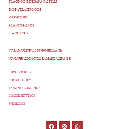
TILACINO DI MORGANA CASTELLI
SHOP@TILACINO.COM
+39 3342959185
P.IVA: 02734480029
REA: BI-302477
VIA LAMARMORA 10 B 13900 BIELLA (BI)
VIA GARIBALDI 31 07024 LA MADDALENA (SS)
PRIVACY POLICY
COOKIE POLICY
TERMINI E CONDIZIONI
COOKIE SETTINGS
SPEDIZIONI