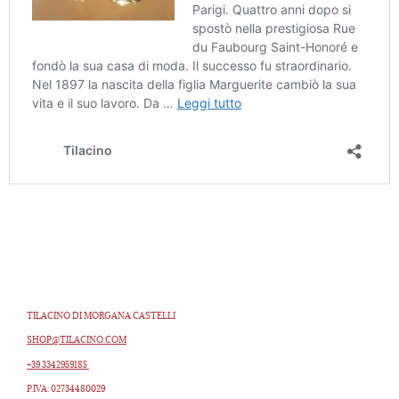
TILACINO DI MORGANA CASTELLI
SHOP@TILACINO.COM
+39 3342959185
P.IVA: 02734480029