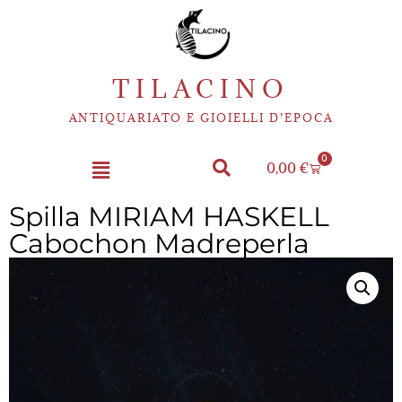
TILACINO
ANTIQUARIATO E GIOIELLI D’EPOCA
0
0,00
€
Spilla MIRIAM HASKELL
Cabochon Madreperla